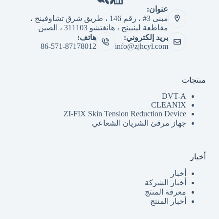
عنوان:
مبنى 3# ، رقم 146 ، طريق شرق تشاوفينج ،
مقاطعة لينبينج ، هانغتشو 311103 ، الصين
بريد إلكتروني:
هاتف:
86-571-87178012
info@zjhcyl.com
منتجات
DVT-A
CLEANIX
ZI-FIX Skin Tension Reduction Device
جهاز مرقئ الشريان الشعاعي
أخبار
أخبار
أخبار الشركة
معرفة المنتج
أخبار المنتج