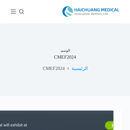
ا
ل
ت
ج
ا
و
ز
إ
ل
الوسم:
ى
CMEF2024
ا
ل
CMEF2024
الرئيسية
م
ح
ت
و
ى