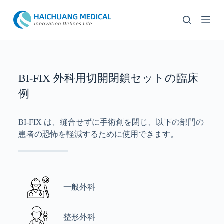
コ
ン
テ
ン
ツ
へ
ス
BI-FIX 外科用切開閉鎖セットの臨床
キ
例
ッ
プ
BI-FIX は、縫合せずに手術創を閉じ、以下の部門の
患者の恐怖を軽減するために使用できます。
一般外科
整形外科