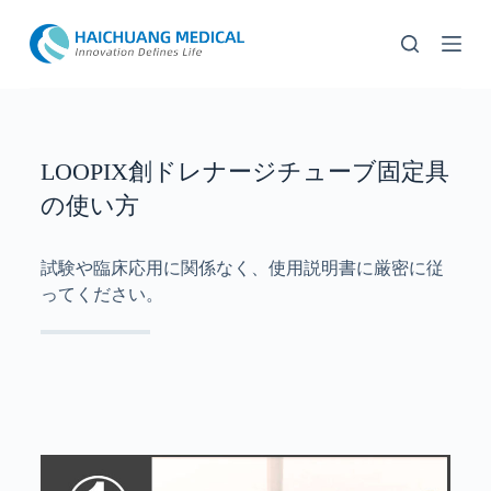
コ
ン
テ
ン
ツ
へ
ス
LOOPIX創ドレナージチューブ固定具
キ
の使い方
ッ
プ
試験や臨床応用に関係なく、使用説明書に厳密に従
ってください。