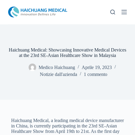
S
a
l
t
a
a
l
c
o
Haichuang Medical: Showcasing Innovative Medical Devices
n
at the 23rd SE-Asian Healthcare Show in Malaysia
t
e
Medico Haichuang
Aprile 19, 2023
n
Notizie dall'azienda
1 commento
u
t
o
Haichuang Medical, a leading medical device manufacturer
in China, is currently participating in the 23rd SE-Asian
Healthcare Show from April 19th to 21st. As the first day