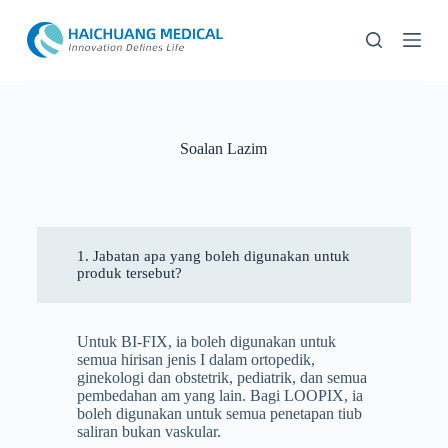
L
a
n
g
k
a
u
k
Soalan Lazim
e
k
a
n
d
u
1. Jabatan apa yang boleh digunakan untuk
n
produk tersebut?
g
a
n
Untuk BI-FIX, ia boleh digunakan untuk
semua hirisan jenis I dalam ortopedik,
ginekologi dan obstetrik, pediatrik, dan semua
pembedahan am yang lain. Bagi LOOPIX, ia
boleh digunakan untuk semua penetapan tiub
saliran bukan vaskular.