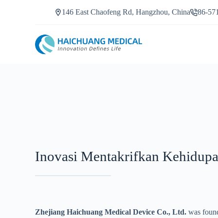
L
146 East Chaofeng Rd, Hangzhou, China
86-57
a
n
g
k
a
u
k
e
k
a
n
d
u
n
g
a
Inovasi Mentakrifkan Kehidup
n
Zhejiang Haichuang Medical Device Co., Ltd.
was found