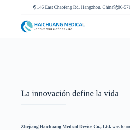
s
146 East Chaofeng Rd, Hangzhou, China
86-57
a
l
t
a
r
a
l
c
o
n
t
e
n
i
d
o
La innovación define la vida
Zhejiang Haichuang Medical Device Co., Ltd.
was found