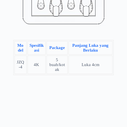
Mo
Spesifik
Panjang Luka yang
Package
del
asi
Berlaku
5
JZQ
4K
buah/kot
Luka 4cm
-4
ak