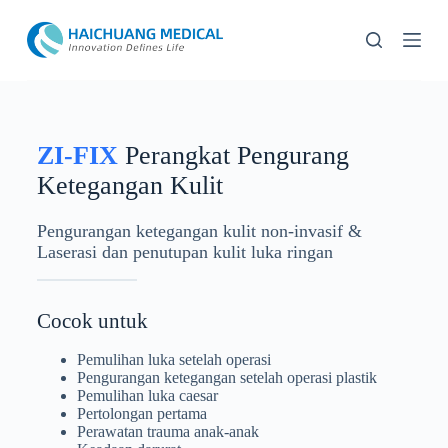
L
e
w
a
t
i
k
e
ZI-FIX
Perangkat Pengurang
k
Ketegangan Kulit
o
n
t
Pengurangan ketegangan kulit non-invasif &
e
Laserasi dan penutupan kulit luka ringan
n
Cocok untuk
Pemulihan luka setelah operasi
Pengurangan ketegangan setelah operasi plastik
Pemulihan luka caesar
Pertolongan pertama
Perawatan trauma anak-anak