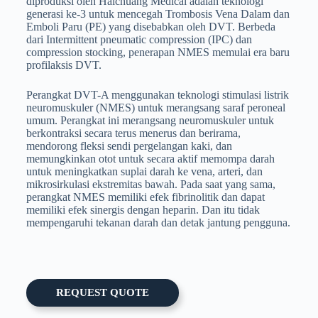
diproduksi oleh Haichuang Medical adalah teknologi
generasi ke-3 untuk mencegah Trombosis Vena Dalam dan
Emboli Paru (PE) yang disebabkan oleh DVT. Berbeda
dari Intermittent pneumatic compression (IPC) dan
compression stocking, penerapan NMES memulai era baru
profilaksis DVT.
Perangkat DVT-A menggunakan teknologi stimulasi listrik
neuromuskuler (NMES) untuk merangsang saraf peroneal
umum. Perangkat ini merangsang neuromuskuler untuk
berkontraksi secara terus menerus dan berirama,
mendorong fleksi sendi pergelangan kaki, dan
memungkinkan otot untuk secara aktif memompa darah
untuk meningkatkan suplai darah ke vena, arteri, dan
mikrosirkulasi ekstremitas bawah. Pada saat yang sama,
perangkat NMES memiliki efek fibrinolitik dan dapat
memiliki efek sinergis dengan heparin. Dan itu tidak
mempengaruhi tekanan darah dan detak jantung pengguna.
REQUEST QUOTE