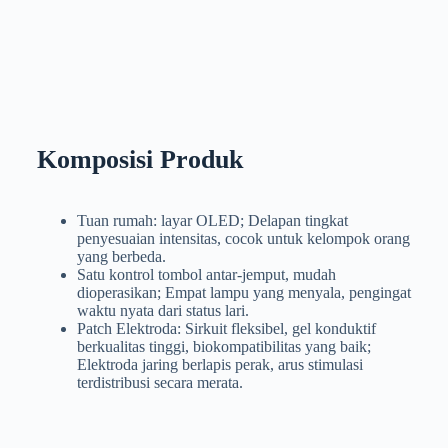
Komposisi Produk
Tuan rumah: layar OLED; Delapan tingkat
penyesuaian intensitas, cocok untuk kelompok orang
yang berbeda.
Satu kontrol tombol antar-jemput, mudah
dioperasikan; Empat lampu yang menyala, pengingat
waktu nyata dari status lari.
Patch Elektroda: Sirkuit fleksibel, gel konduktif
berkualitas tinggi, biokompatibilitas yang baik;
Elektroda jaring berlapis perak, arus stimulasi
terdistribusi secara merata.
Bagian belakang DVT-A
Situs Aplikasi DVT-A
Tambalan Elektroda