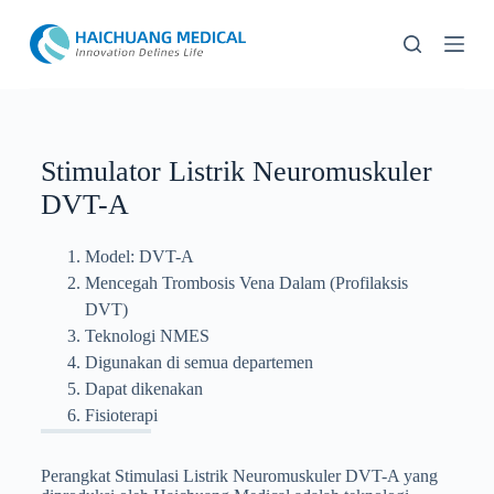
L
e
w
a
t
i
k
e
Stimulator Listrik Neuromuskuler
k
DVT-A
o
n
t
Model: DVT-A
e
n
Mencegah Trombosis Vena Dalam (Profilaksis
DVT)
Teknologi NMES
Digunakan di semua departemen
Dapat dikenakan
Fisioterapi
Perangkat Stimulasi Listrik Neuromuskuler DVT-A yang